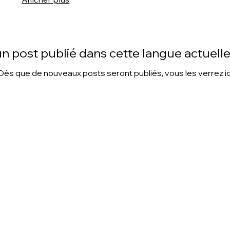
n post publié dans cette langue actuel
© 2035 par [Nom de l'entreprise]. Site réalisé avec
Wix Studio.
Dès que de nouveaux posts seront publiés, vous les verrez ic